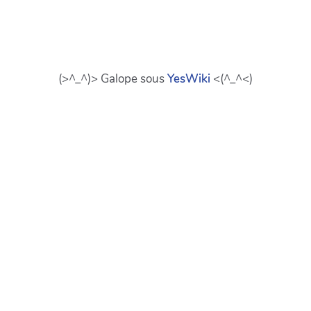
(>^_^)> Galope sous
YesWiki
<(^_^<)