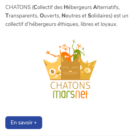
CHATONS (
C
ollectif des
H
ébergeurs
A
lternatifs,
T
ransparents,
O
uverts,
N
eutres et
S
olidaires) est un
collectif d’hébergeurs éthiques, libres et loyaux.
En savoir +