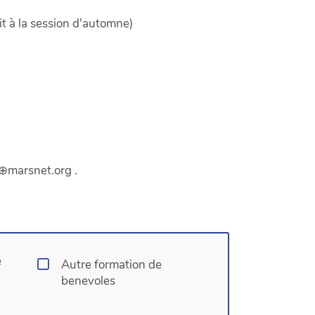
it à la session d'automne)
v⊕marsnet.org .
e
Autre formation de
benevoles