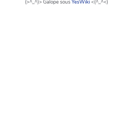
(>^_^)> Galope sous
YesWiki
<(^_^<)