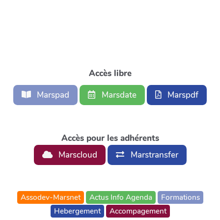
Accès libre
Marspad
Marsdate
Marspdf
Accès pour les adhérents
Marscloud
Marstransfer
Assodev-Marsnet
Actus Info Agenda
Formations
Hebergement
Accompagement