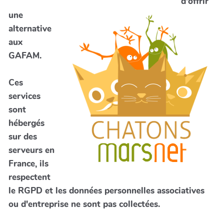
d'offrir
une
alternative
aux
GAFAM.
Ces
services
sont
hébergés
sur des
serveurs en
France, ils
respectent
le RGPD et les données personnelles associatives
ou d'entreprise ne sont pas collectées.