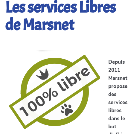
Les services Libres
de Marsnet
Depuis
2011
Marsnet
propose
des
services
libres
dans le
but